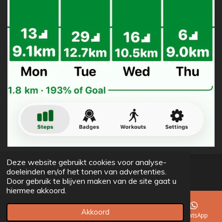
Deze website gebruikt cookies voor analyse-
© 2022 - 2026 Gurassch
doeleinden en/of het tonen van advertenties.
Powered by
JouwWeb
Door gebruik te blijven maken van de site gaat u
hiermee akkoord.
Akkoord
E-mailadres
Telefoonnummer
Facebook
WhatsApp