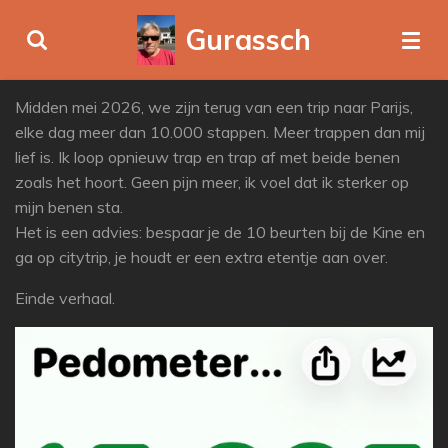
Ga
Gurassch
direct
naar
de
Midden mei 2026, we zijn terug van een trip naar Parijs,
hoofdinhoud
elke dag meer dan 10.000 stappen. Meer trappen dan mij
lief is. Ik loop opnieuw trap en trap af met beide benen
zoals het hoort. Geen pijn meer, ik voel dat ik sterker op
mijn benen sta.
Het is een advies: bespaar je de 10 beurten bij de Kine en
ga op citytrip, je houdt er een extra etentje aan over.
Einde verhaal.