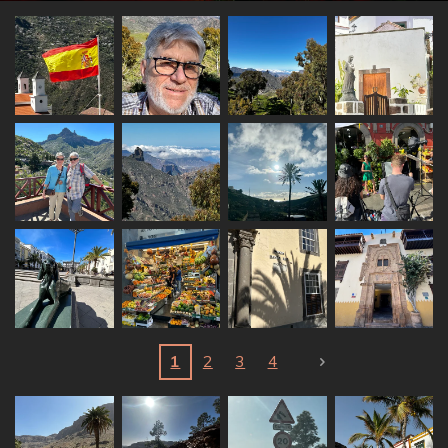
1
2
3
4