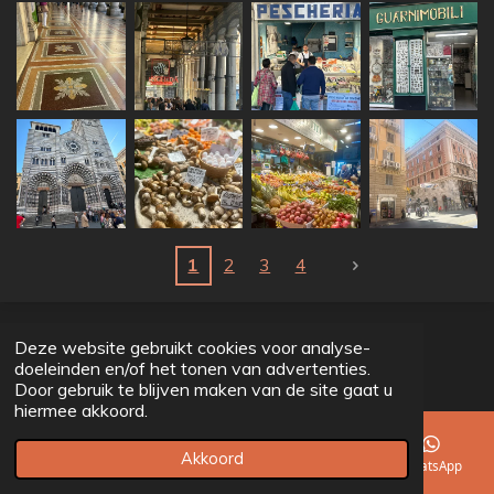
1
2
3
4
© 2022 - 2026 Gurassch
Deze website gebruikt cookies voor analyse-
Powered by
JouwWeb
doeleinden en/of het tonen van advertenties.
Door gebruik te blijven maken van de site gaat u
hiermee akkoord.
Akkoord
E-mailadres
Telefoonnummer
Facebook
WhatsApp